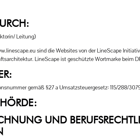
DURCH:
ektorin/ Leitung)
linescape.eu sind die Websites von der LineScape Initiati
aftsarchitektur. LineScape ist geschützte Wortmarke beim 
ER:
ionsnummer gemäß §27 a Umsatzsteuergesetz: 115/288/307
EHÖRDE:
ICHNUNG UND BERUFSRECHTL
N