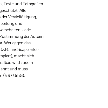
, Texte und Fotografien
geschützt. Alle
 der Vervielfältigung,
rbeitung und
vorbehalten. Jede
 Zustimmung der Autorin
ar. Wer gegen das
 (z.B. LineScape Bilder
kopiert), macht sich
trafbar, wird zudem
emahnt und muss
n (§ 97 UrhG).